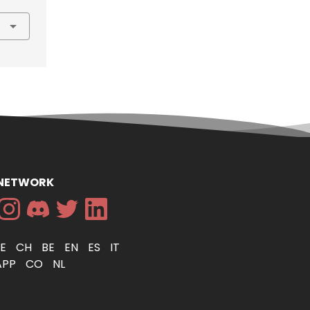
 NETWORK
DE
CH
BE
EN
ES
IT
APP
CO
NL