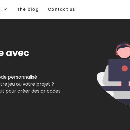
e
The blog
Contact us
e avec
ode personnalisé
re jeu ou votre projet ?
it pour créer des qr codes.