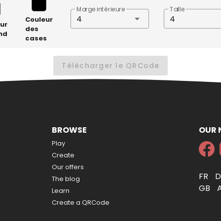
Marge intérieure
Taille
4
4
Couleur
ur
des
nd
cases
Télécharger le QRCode
BROWSE
OUR
Play
Create
Our offers
FR
The blog
GB
Learn
Create a QRCode