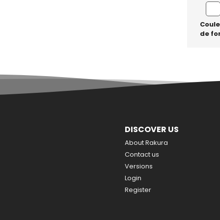
Coule
de fo
DISCOVER US
About Rakura
Contact us
Versions
Login
Register