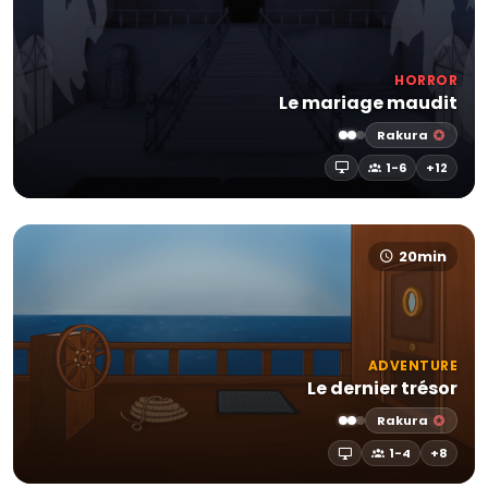
HORROR
Le mariage maudit
Rakura
1-6
+12
20min
ADVENTURE
Le dernier trésor
Rakura
1-4
+8